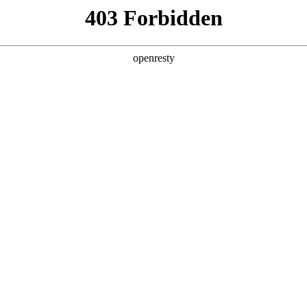
产品及服务
行业解决方案
合作伙伴
投资者关系
略合作备忘录，携手共筑智能出行新生态
2025 / 04 / 29
，中国第一汽车集团有限公司控股的启明信息技术股份有限公司（以下
略合作备忘录。中国一汽董事长、党委书记邱现东，尊龙凯时数
。