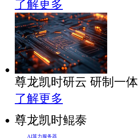
了解更多
尊龙凯时研云 研制一
了解更多
尊龙凯时鲲泰
AI算力服务器