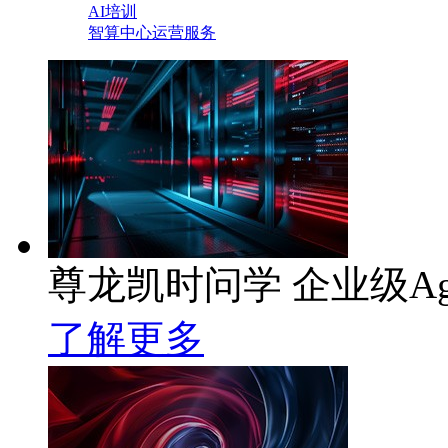
AI培训
智算中心运营服务
尊龙凯时问学 企业级Ag
了解更多