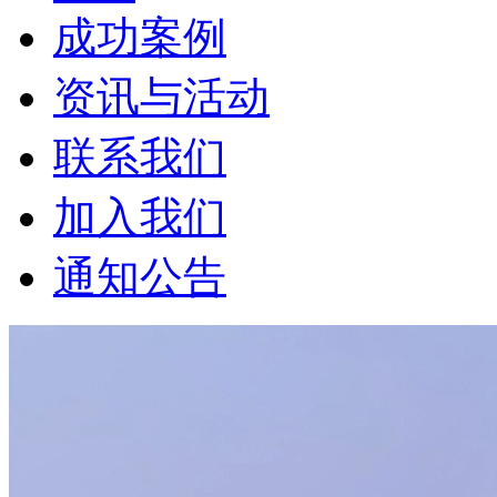
成功案例
资讯与活动
联系我们
加入我们
通知公告