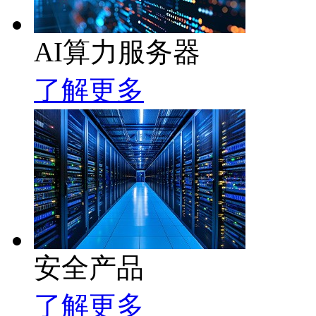
AI算力服务器
了解更多
安全产品
了解更多