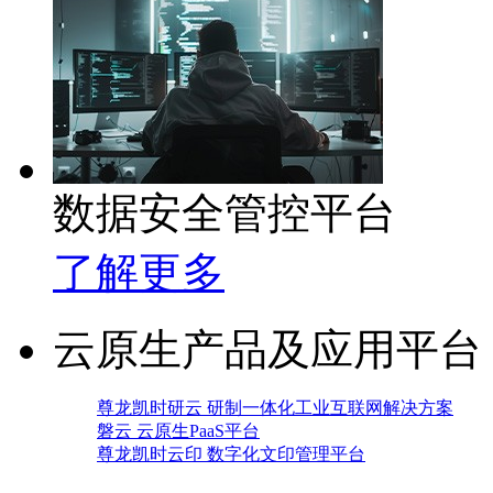
数据安全管控平台
了解更多
云原生产品及应用平台
尊龙凯时研云 研制一体化工业互联网解决方案
磐云 云原生PaaS平台
尊龙凯时云印 数字化文印管理平台