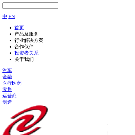
中
EN
首页
产品及服务
行业解决方案
合作伙伴
投资者关系
关于我们
汽车
金融
医疗医药
零售
运营商
制造