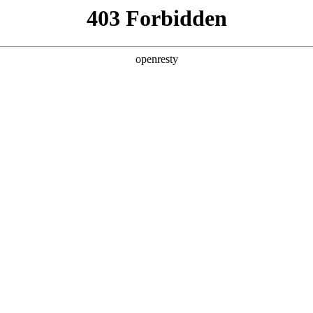
产品及服务
行业解决方案
合作伙伴
投资者关系
场千帆合作伙伴生态圆桌会在深圳成功举办！
2025 / 03 / 19
「AI 驱动 智造未来」机器人创新与制造业应用千帆生态圆桌会在深圳成功
在制造业中的应用前景，并分享了尊龙凯时数码在智能制造领域的创新实践
的结合推动制造业的智能化升级进行了深入分享。尊龙凯时数码中台副总经理